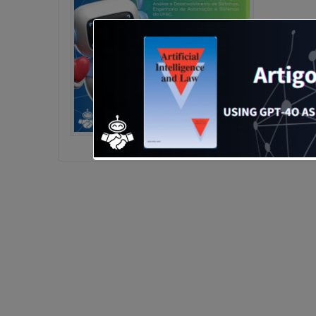
Você 
Análise
Sistema
buscand
um mode
propor
Leia ma