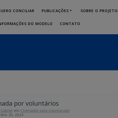
modal-check
UERO CONCILIAR
PUBLICAÇÕES
SOBRE O PROJETO
NFORMAÇÕES DO MODELO
CONTATO
ada por voluntários
 Gabriel
em
Chamadas para voluntariado
mbro 26, 2024