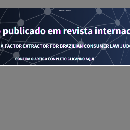
é a peça que falta!
Estudantes de Ciências da Computaçã
 e Desenvolvimento de Sistemas e Engenharia de Automaçã
s da UFSC, temos uma oportunidade incrível para você! Est
o voluntários para desenvolver uma interface web que util
lo de Inteligência Artificial. Essa ferramenta inovadora aju
 acordos com…
is