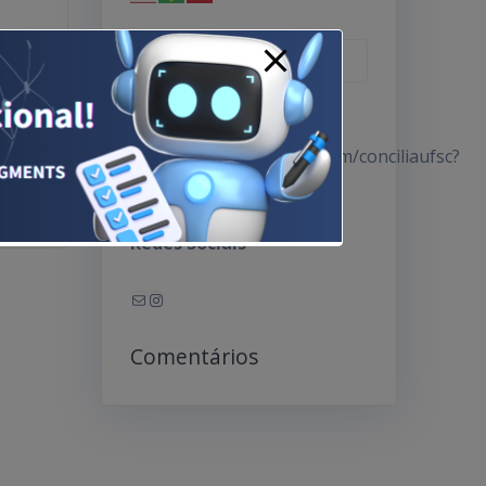
o,
Pesquisar
o e
por:
amos
izará
Nosso Instagram:
dará a
https://www.instagram.com/conciliaufsc?
igsh=bTdoZ2JsZzQ2dGc4
Redes Sociais
E-mail
Instagram
Comentários